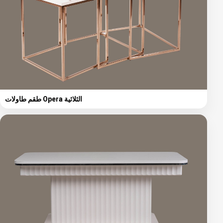
طقم طاولات Opera الثلاثية