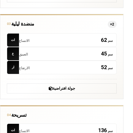
منضدة ليلية
03
×2
62
ات
سم
الاتساع
45
ع
سم
العمق
52
ار
سم
الارتفاع
جولة افتراضية
تسريحة
04
136
ات
سم
الاتساع