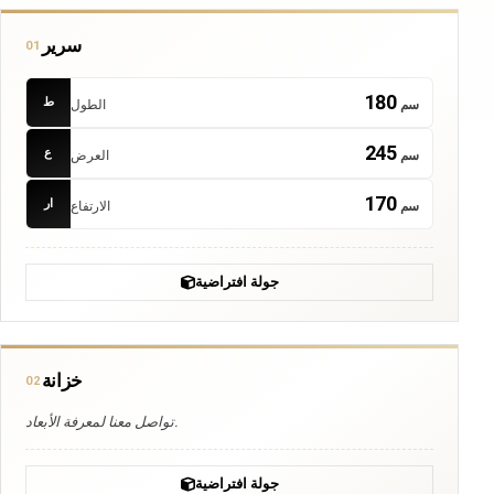
سرير
01
180
ط
سم
الطول
245
ع
سم
العرض
170
ار
سم
الارتفاع
جولة افتراضية
خزانة
02
تواصل معنا لمعرفة الأبعاد.
جولة افتراضية