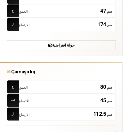
47
ع
سم
العمق
174
ار
سم
الارتفاع
جولة افتراضية
Çamaşırlıq
05
80
ع
سم
العمق
45
ات
سم
الاتساع
112.5
ار
سم
الارتفاع