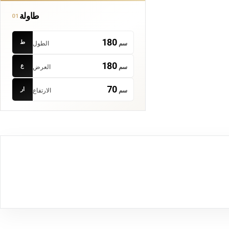
طاولة
01
180
ط
سم
الطول
180
ع
سم
العرض
70
ار
سم
الارتفاع