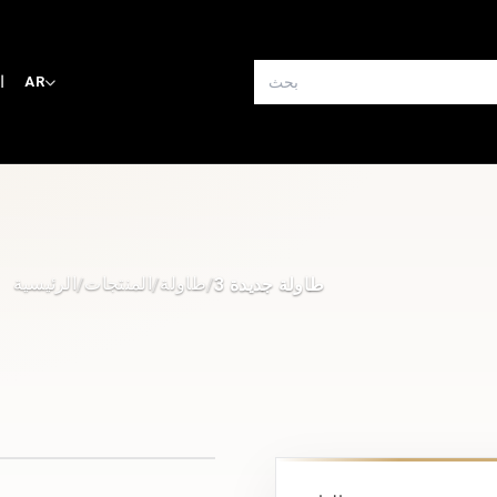
ا
AR
طاولة
المنتجات
الرئيسية
طاولة جديدة 3
/
/
/