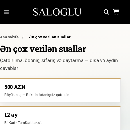
Ana səhifə
/
Ən çox verilən suallar
Ən çox verilən suallar
Çatdırılma, ödəniş, sifariş və qaytarma — qısa və aydın
cavablar
500 AZN
Böyük alış — Bakıda ödənişsiz çatdırılma
12 ay
BirKart · TamKart taksit