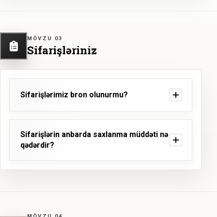
MÖVZU 03
Sifarişləriniz
Sifarişlərimiz bron olunurmu?
Sifarişlərin anbarda saxlanma müddəti nə
qədərdir?
MÖVZU 04