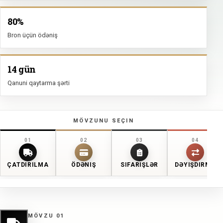
80%
Bron üçün ödəniş
14 gün
Qanuni qaytarma şərti
MÖVZUNU SEÇIN
01
02
03
04
ÇATDIRILMA
ÖDƏNIŞ
SIFARIŞLƏR
DƏYIŞDIRMƏ
MÖVZU 01