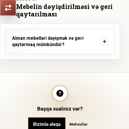
Mebelin dəyişdirilməsi və geri
qaytarılması
Alınan mebelləri dəyişmək və geri
qaytarmaq mümkündür?
Başqa sualınız var?
Bizimlə əlaqə
Məhsullar