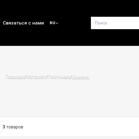
Связаться с нами
RU
Главная
Каталог
Гостиная
/
/
/
Кресла
3
товаров