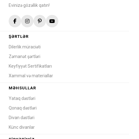
Evinizə gözəllik qatın!
ŞƏRTLƏR
Dilerlik müraciəti
Zəmanət şərtləri
Keyfiyyət Sertifikatları
Xammal və materiallar
MƏHSULLAR
Yataq dəstləri
Qonaq dəstləri
Divan dəstləri
Künc divanlar