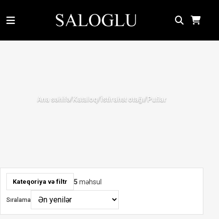
Ana səhifə
Kataloq
İstirahət otağı
/
/
/
Puflar
5
məhsul
Kateqoriya və filtr
Sıralama