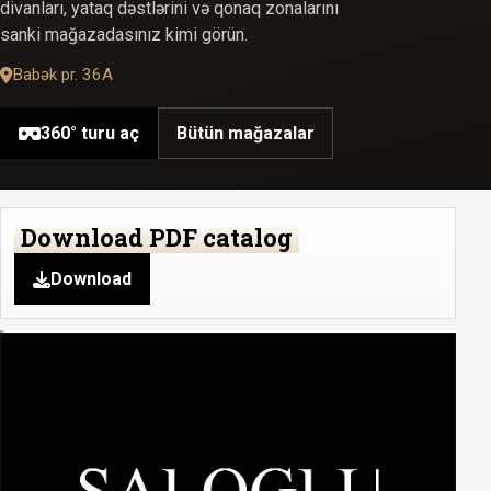
divanları, yataq dəstlərini və qonaq zonalarını
sanki mağazadasınız kimi görün.
Babək pr. 36A
360° turu aç
Bütün mağazalar
Download PDF catalog
Download