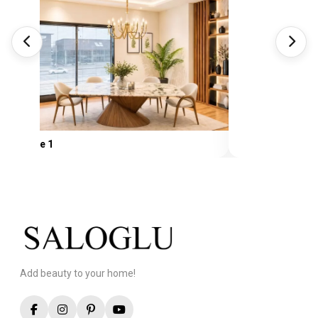
New Table 1
Add beauty to your home!