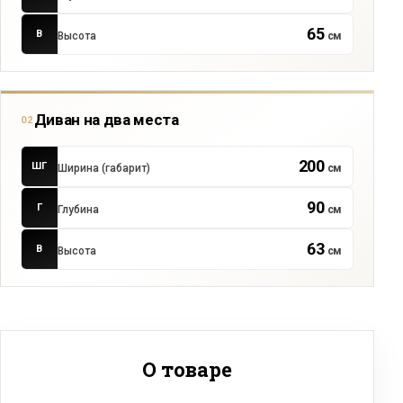
65
В
Высота
см
Диван на два места
02
200
ШГ
Ширина (габарит)
см
90
Г
Глубина
см
63
В
Высота
см
О товаре