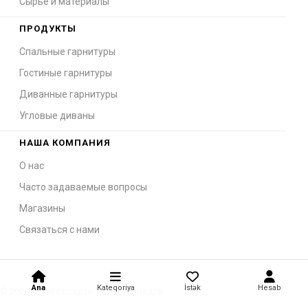
Сырьё и материалы
ПРОДУКТЫ
Спальные гарнитуры
Гостиные гарнитуры
Диванные гарнитуры
Угловые диваны
НАША КОМПАНИЯ
О нас
Часто задаваемые вопросы
Магазины
Связаться с нами
Ana
Kateqoriya
İstək
Hesab
© 2026 — Сайт создан: Орхан Мамедов