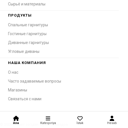
Сырьё и материалы
ПРОДУКТЫ
Спальные гарнитуры
Гостиные гарнитуры
Диванные гарнитуры
Угловые диваны
НАША КОМПАНИЯ
О нас
Часто задаваемые вопросы
Магазины
Связаться с нами
Ana
Kateqoriya
İstək
Hesab
© 2026 — Сайт создан: Орхан Мамедов