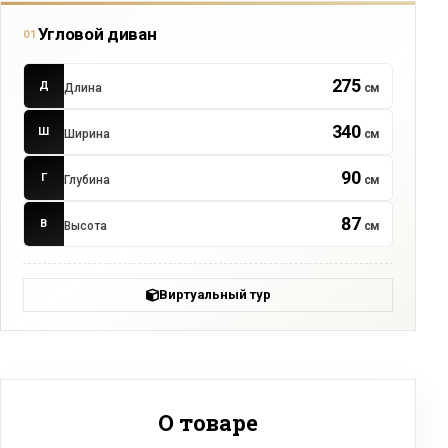
Угловой диван
01
275
Д
Длина
см
340
Ш
Ширина
см
90
Г
Глубина
см
87
В
Высота
см
Виртуальный тур
О товаре