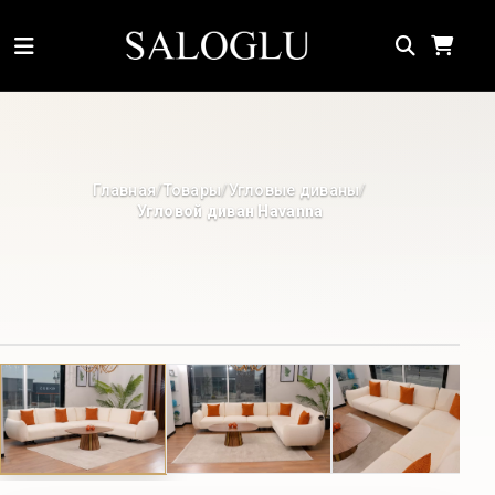
Главная
Товары
Угловые диваны
/
/
/
Угловой диван Havanna
3D