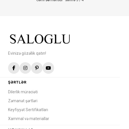
Evinizə gözəllik qatın!
ŞƏRTLƏR
Dilerlik müraciəti
Zəmanət şərtləri
Keyfiyyət Sertifikatları
Xammal və materiallar