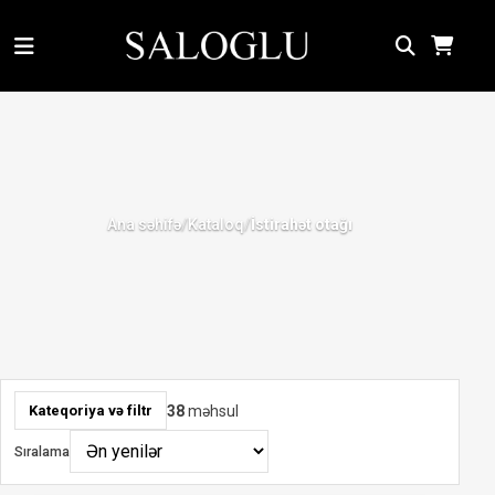
Ana səhifə
Kataloq
/
/
İstirahət otağı
38
məhsul
Kateqoriya və filtr
Sıralama