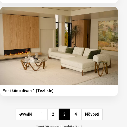
Yeni künc divan 1 (Tezlikle)
Əvvəlki
1
2
3
4
Növbəti
Cəmi
38
məhsul · səhifə 3 / 4