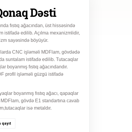
Qonaq Dəsti
nda fıstıq ağacından, üst hissəsində
 istifadə edilib. Açılma mexanizmlidir,
zm sayəsində böyüyür.
larda CNC işləməli MDFlam, gövdədə
da suntalam istifadə edilib. Tutacaqlar
qlar boyanmış fıstıq ağacındandır.
 profil işləməli güzgü istifadə
yaqlar boyanmış fıstıq ağacı, qapaqlar
 MDFlam, gövdə E1 standartına cavab
m,tutacaqlar isə metaldır.
 qayıt