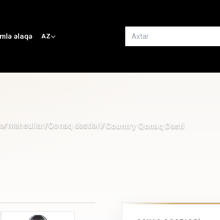
imlə əlaqə
AZ
fə
Məhsullar
Qonaq dəstləri
/
/
/
Country Qonaq Dəsti