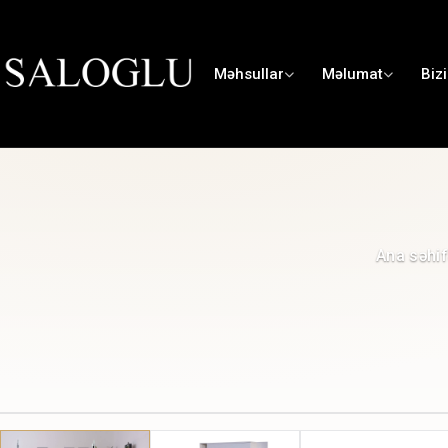
Məhsullar
Məlumat
Biz
Ana səhi