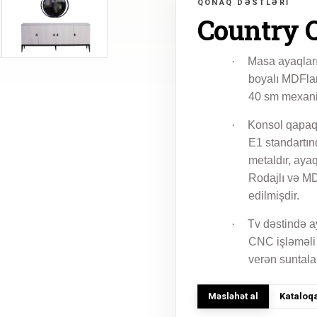
QONAQ DƏSTLƏRI
Country 
·
Masa ayaqları
boyalı MDFlam
40 sm mexani
·
Konsol qapaq
E1 standartın
metaldır, aya
Rodajlı və MDF
edilmişdir.
·
Tv dəstində a
CNC işləməli
verən suntala
Məsləhət al
Kataloqa