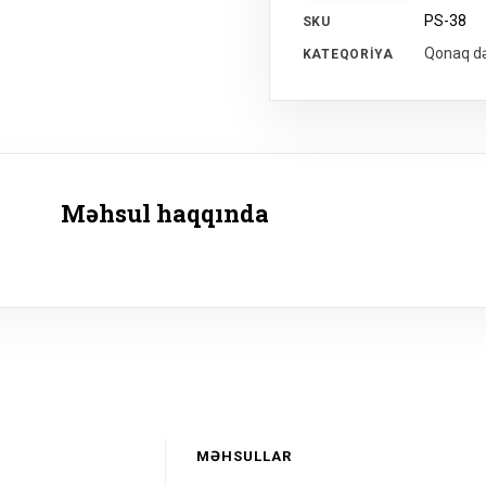
PS-38
SKU
Qonaq də
KATEQORIYA
Məhsul haqqında
MƏHSULLAR