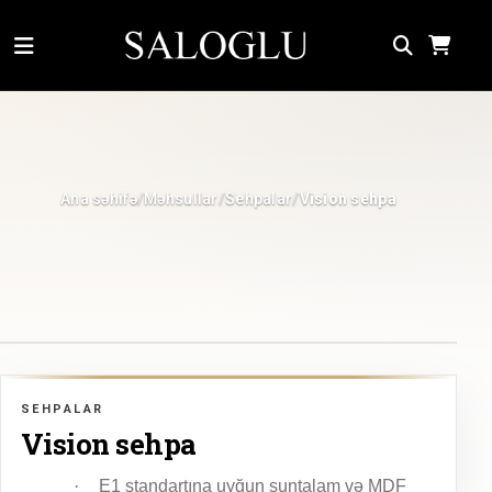
Ana səhifə
Məhsullar
Sehpalar
/
/
/
Vision sehpa
SEHPALAR
Vision sehpa
·
E1 standartına uyğun suntalam və MDF