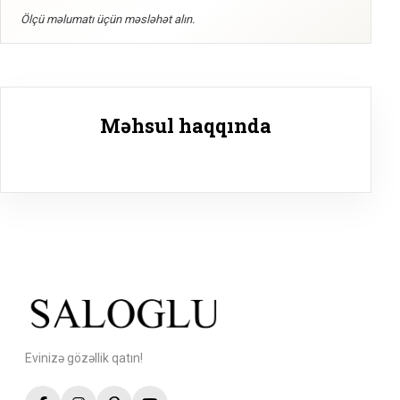
Ölçü məlumatı üçün məsləhət alın.
Məhsul haqqında
Evinizə gözəllik qatın!