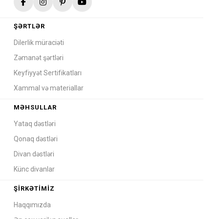
ŞƏRTLƏR
Dilerlik müraciəti
Zəmanət şərtləri
Keyfiyyət Sertifikatları
Xammal və materiallar
MƏHSULLAR
Yataq dəstləri
Qonaq dəstləri
Divan dəstləri
Künc divanlar
ŞIRKƏTIMIZ
Haqqımızda