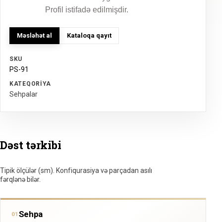
Profil istifadə edilmişdir.
Məsləhət al
Kataloqa qayıt
SKU
PS-91
KATEQORIYA
Sehpalar
Dəst tərkibi
Tipik ölçülər (sm). Konfiqurasiya və parçadan asılı
fərqlənə bilər.
Sehpa
01