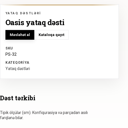
YATAQ DƏSTLƏRI
Oasis yataq dəsti
Məsləhət al
Kataloqa qayıt
SKU
PS-32
KATEQORIYA
Yataq dəstləri
Dəst tərkibi
Tipik ölçülər (sm). Konfiqurasiya və parçadan asılı
fərqlənə bilər.