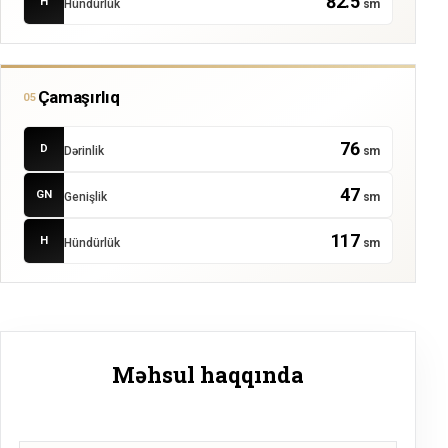
82.5
H
Hündürlük
sm
Çamaşırlıq
05
76
D
Dərinlik
sm
47
GN
Genişlik
sm
117
H
Hündürlük
sm
Məhsul haqqında