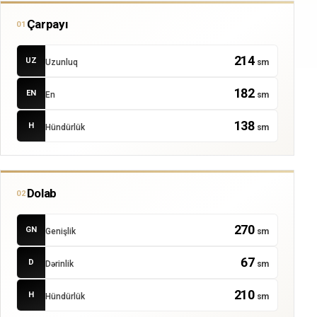
Çarpayı
01
214
UZ
Uzunluq
sm
182
EN
En
sm
138
H
Hündürlük
sm
Dolab
02
270
GN
Genişlik
sm
67
D
Dərinlik
sm
210
H
Hündürlük
sm