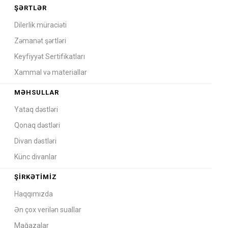
ŞƏRTLƏR
Dilerlik müraciəti
Zəmanət şərtləri
Keyfiyyət Sertifikatları
Xammal və materiallar
MƏHSULLAR
Yataq dəstləri
Qonaq dəstləri
Divan dəstləri
Künc divanlar
ŞIRKƏTIMIZ
Haqqımızda
Ən çox verilən suallar
Mağazalar