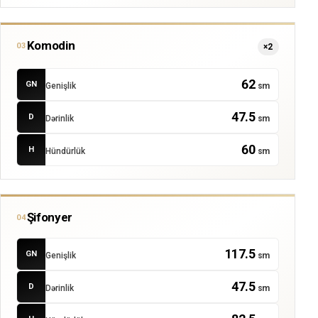
Komodin
03
×2
62
GN
Genişlik
sm
47.5
D
Dərinlik
sm
60
H
Hündürlük
sm
Şifonyer
04
117.5
GN
Genişlik
sm
47.5
D
Dərinlik
sm