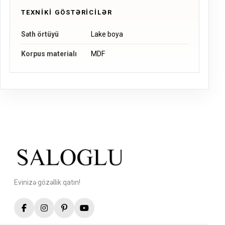
TEXNIKI GÖSTƏRICILƏR
Səth örtüyü
Lake boya
Korpus materialı
MDF
Evinizə gözəllik qatın!