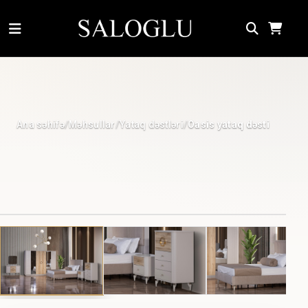
Ana səhifə
Məhsullar
Yataq dəstləri
/
/
/
Oasis yataq dəsti