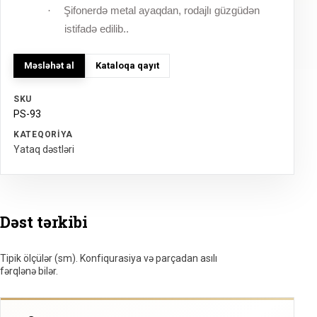
Şifonerdə metal ayaqdan, rodajlı güzgüdən
·
istifadə edilib..
Məsləhət al
Kataloqa qayıt
SKU
PS-93
KATEQORIYA
Yataq dəstləri
Dəst tərkibi
Tipik ölçülər (sm). Konfiqurasiya və parçadan asılı
fərqlənə bilər.