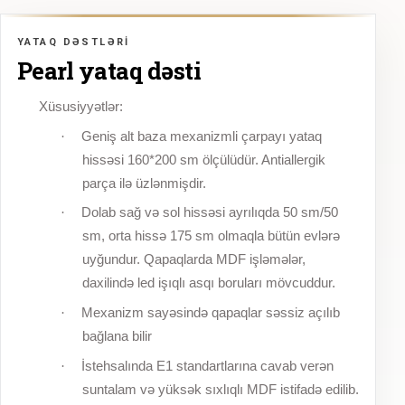
YATAQ DƏSTLƏRI
Pearl yataq dəsti
Xüsusiyyətlər:
Geniş alt baza mexanizmli çarpayı yataq
·
hissəsi 160*200 sm ölçülüdür. Antiallergik
parça ilə üzlənmişdir.
Dolab sağ və sol hissəsi ayrılıqda 50 sm/50
·
sm, orta hissə 175 sm olmaqla bütün evlərə
uyğundur. Qapaqlarda MDF işləmələr,
daxilində led işıqlı asqı boruları mövcuddur.
Mexanizm sayəsində qapaqlar səssiz açılıb
·
bağlana bilir
İstehsalında E1 standartlarına cavab verən
·
suntalam və yüksək sıxlıqlı MDF istifadə edilib.