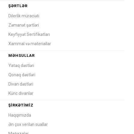
ŞƏRTLƏR
Dilerlik müraciəti
Zəmanət şərtləri
Keyfiyyət Sertifikatları
Xammal və materiallar
MƏHSULLAR
Yataq dəstləri
Qonaq dəstləri
Divan dəstləri
Künc divanlar
ŞIRKƏTIMIZ
Haqqımızda
Ən çox verilən suallar
Mağazalar