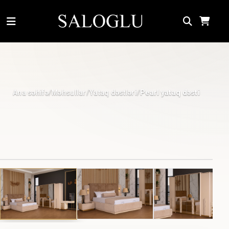
Ana səhifə
Məhsullar
Yataq dəstləri
/
/
/
Pearl yataq dəsti