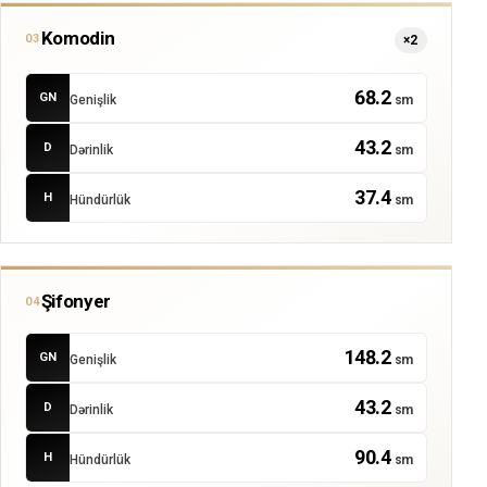
Komodin
03
×2
68.2
GN
Genişlik
sm
43.2
D
Dərinlik
sm
37.4
H
Hündürlük
sm
Şifonyer
04
148.2
GN
Genişlik
sm
43.2
D
Dərinlik
sm
90.4
H
Hündürlük
sm