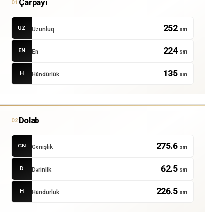
Çarpayı
01
252
UZ
Uzunluq
sm
224
EN
En
sm
135
H
Hündürlük
sm
Dolab
02
275.6
GN
Genişlik
sm
62.5
D
Dərinlik
sm
226.5
H
Hündürlük
sm