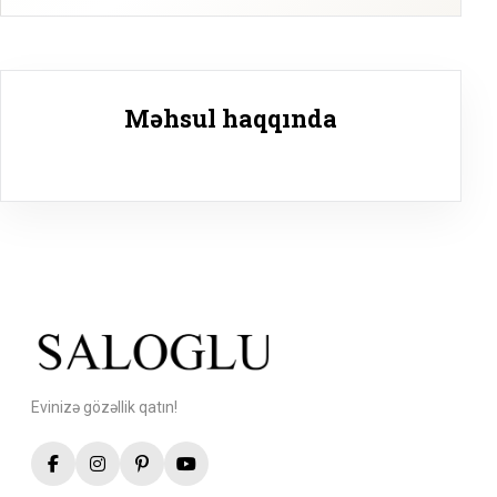
Məhsul haqqında
Evinizə gözəllik qatın!