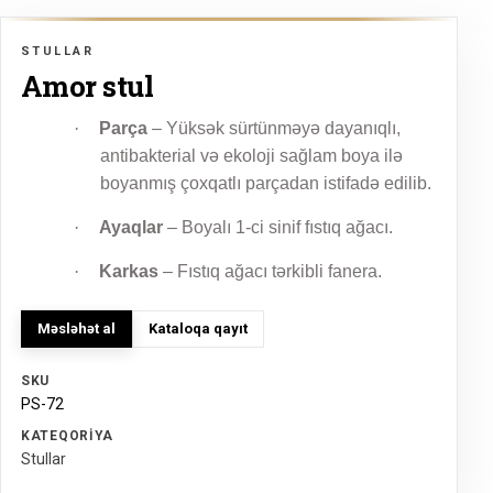
STULLAR
Amor stul
·
Parça
– Yüksək sürtünməyə dayanıqlı,
antibakterial və ekoloji sağlam boya ilə
boyanmış çoxqatlı parçadan istifadə edilib.
·
Ayaqlar
– Boyalı 1-ci sinif fıstıq ağacı.
·
Karkas
– Fıstıq ağacı tərkibli fanera.
Məsləhət al
Kataloqa qayıt
SKU
PS-72
KATEQORIYA
Stullar