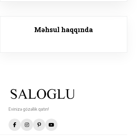
Məhsul haqqında
Evinizə gözəllik qatın!