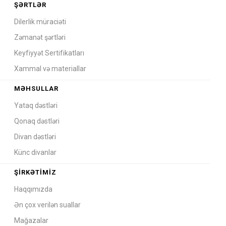
ŞƏRTLƏR
Dilerlik müraciəti
Zəmanət şərtləri
Keyfiyyət Sertifikatları
Xammal və materiallar
MƏHSULLAR
Yataq dəstləri
Qonaq dəstləri
Divan dəstləri
Künc divanlar
ŞIRKƏTIMIZ
Haqqımızda
Ən çox verilən suallar
Mağazalar