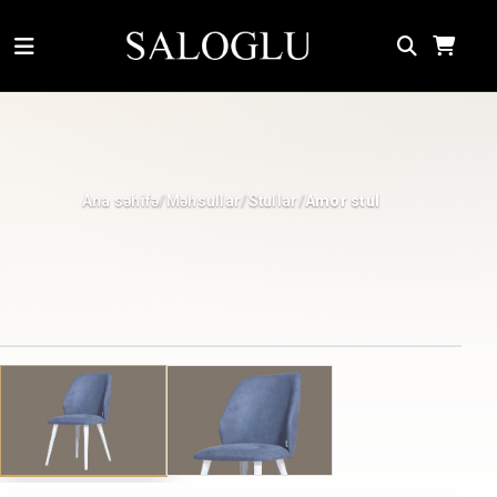
Ana səhifə
Məhsullar
Stullar
/
/
/
Amor stul