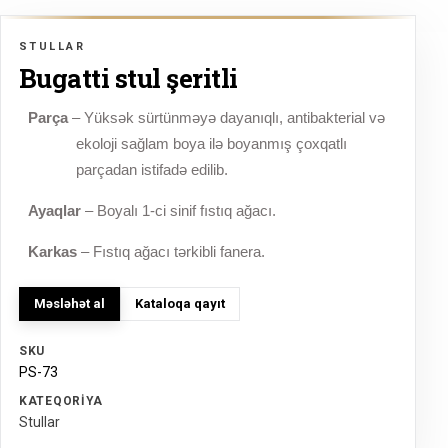
STULLAR
Bugatti stul şeritli
Parça
– Yüksək sürtünməyə dayanıqlı, antibakterial və
ekoloji sağlam boya ilə boyanmış çoxqatlı
parçadan istifadə edilib.
Ayaqlar
– Boyalı 1-ci sinif fıstıq ağacı.
Karkas
– Fıstıq ağacı tərkibli fanera.
Məsləhət al
Kataloqa qayıt
SKU
PS-73
KATEQORIYA
Stullar