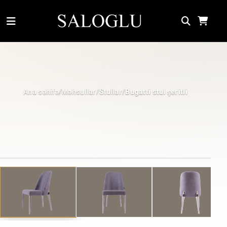
Ana səhifə
Məhsullar
Stullar
/
/
/
Bugatti stul şeritli