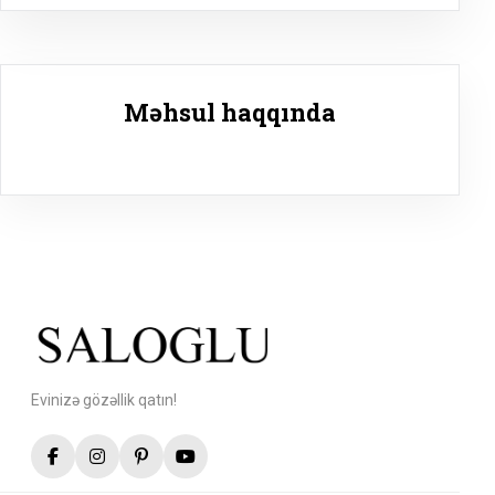
Məhsul haqqında
Evinizə gözəllik qatın!