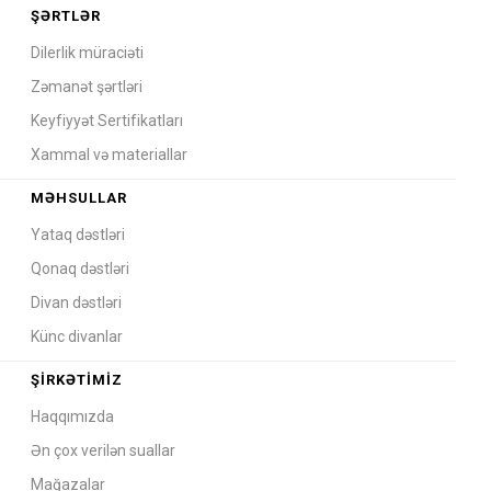
ŞƏRTLƏR
Dilerlik müraciəti
Zəmanət şərtləri
Keyfiyyət Sertifikatları
Xammal və materiallar
MƏHSULLAR
Yataq dəstləri
Qonaq dəstləri
Divan dəstləri
Künc divanlar
ŞIRKƏTIMIZ
Haqqımızda
Ən çox verilən suallar
Mağazalar